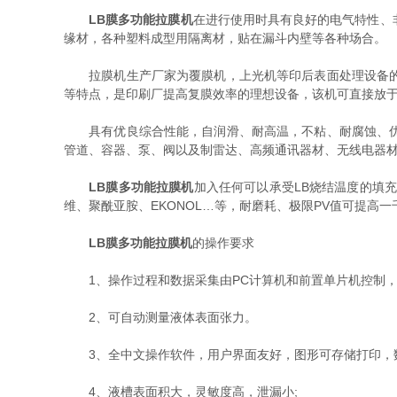
LB膜多功能拉膜机
在进行使用时具有良好的电气特性、
缘材，各种塑料成型用隔离材，贴在漏斗内壁等各种场合。
拉膜机生产厂家为覆膜机，上光机等印后表面处理设备的配
等特点，是印刷厂提高复膜效率的理想设备，该机可直接放
具有优良综合性能，自润滑、耐高温，不粘、耐腐蚀、优良
管道、容器、泵、阀以及制雷达、高频通讯器材、无线电器
LB膜多功能拉膜机
加入任何可以承受LB烧结温度的填
维、聚酰亚胺、EKONOL…等，耐磨耗、极限PV值可提高一
LB膜多功能拉膜机
的操作要求
1、操作过程和数据采集由PC计算机和前置单片机控制，
2、可自动测量液体表面张力。
3、全中文操作软件，用户界面友好，图形可存储打印，数
4、液槽表面积大，灵敏度高，泄漏小;