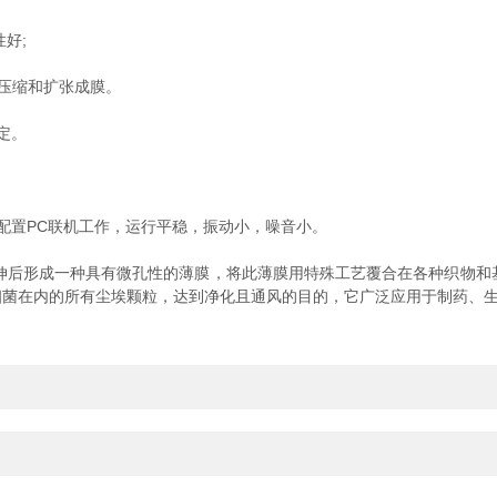
好;
复压缩和扩张成膜。
定。
置PC联机工作，运行平稳，振动小，噪音小。
成一种具有微孔性的薄膜，将此薄膜用特殊工艺覆合在各种织物和基材上，
细菌在内的所有尘埃颗粒，达到净化且通风的目的，它广泛应用于制药、