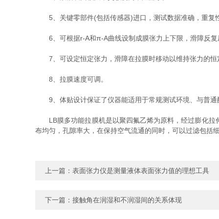
5、关键零部件(包括传感器)进口，测试数据准确，重复性
6、可根据r-A和π-A曲线设制成膜张力上下限，滑障反
7、可设定恒定张力，滑障在拉膜时移动以维持张力的恒
8、拉膜速度可调。
9、体贴设计保证了仪器能适用于常规测试环境、与普通配
LB膜多功能拉膜机是以聚四氟乙烯为原料，经过膨化拉伸后形
布均匀，孔隙率大，在保持空气流通的同时，可以过滤包括
上一篇：
表面张力仪是测量液体表面张力值的理想工具
下一篇：
接触角在润湿和不润湿间的关系体现