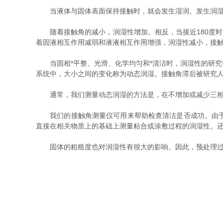
当液体与固体表面保持接触时，就会发生湿润。发生润湿的
随着接触角的减小，润湿性增加。相反，当接近180度时，润
着固液相互作用减弱和液液相互作用增强，润湿性减小，接
当固相*平整、光滑、化学均匀和*清洁时，润湿性的研究
系统中，大小之间的变化称为动态润湿。接触角滞后被研究人员
通常，我们测量动态润湿的方法是，在不增加或减少三相线
我们的接触角测量仪可用来帮助检查清洁是否成功。由于对
直接在相关物质上的基础上测量粘合或涂敷过程的润湿性。
固体的粗糙度也对润湿性有很大的影响。因此，预处理过程通