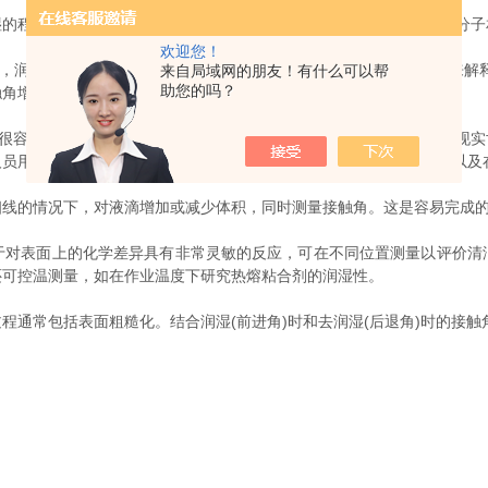
程度(即润湿性)是由液体分子之间的内聚力和由液体和固体之间的分子
欢迎您！
湿性减小。润湿性可以用粘聚力(L/L)和粘接力(S/L)的相对强度来
来自局域网的朋友！有什么可以帮
助您的吗？
触角增大。
很容易完成。在这种理想条件下，接触角滞后将接近于零。然而，在现实
用来量化表面非均匀性(温泽尔状态)、表面粗糙度(Cassie状态)，
的情况下，对液滴增加或减少体积，同时测量接触角。这是容易完成的
表面上的化学差异具有非常灵敏的反应，可在不同位置测量以评价清
还可控温测量，如在作业温度下研究热熔粘合剂的润湿性。
常包括表面粗糙化。结合润湿(前进角)时和去润湿(后退角)时的接触