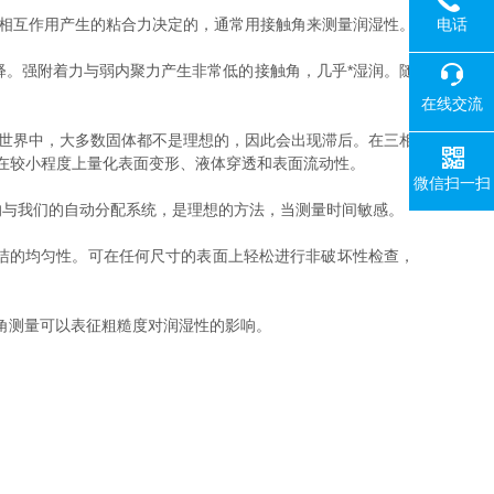
电话
相互作用产生的粘合力决定的，通常用接触角来测量润湿性。
解释。强附着力与弱内聚力产生非常低的接触角，几乎*湿润。随
在线交流
世界中，大多数固体都不是理想的，因此会出现滞后。在三相
以及在较小程度上量化表面变形、液体穿透和表面流动性。
微信扫一扫
与我们的自动分配系统，是理想的方法，当测量时间敏感。
洁的均匀性。可在任何尺寸的表面上轻松进行非破坏性检查，
角测量可以表征粗糙度对润湿性的影响。