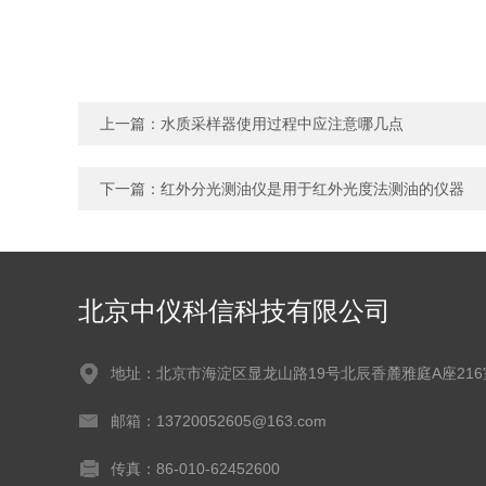
上一篇：
水质采样器使用过程中应注意哪几点
下一篇：
红外分光测油仪是用于红外光度法测油的仪器
北京中仪科信科技有限公司
地址：北京市海淀区显龙山路19号北辰香麓雅庭A座216
邮箱：13720052605@163.com
传真：86-010-62452600