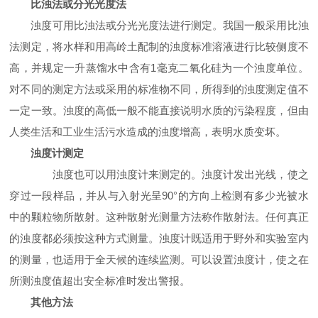
比浊法或分光光度法
浊度可用比浊法或分光光度法进行测定。我国一般采用比浊
法测定，将水样和用高岭土配制的浊度标准溶液进行比较侧度不
高，并规定一升蒸馏水中含有
1
毫克二氧化硅为一个浊度单位。
对不同的测定方法或采用的标准物不同，所得到的浊度测定值不
一定一致。浊度的高低一般不能直接说明水质的污染程度，但由
人类生活和工业生活污水造成的浊度增高，表明水质变坏。
浊度计测定
浊度也可以用浊度计来测定的。浊度计发出光线，使之
穿过一段样品，并从与入射光呈
90°
的方向上检测有多少光被水
中的颗粒物所散射。这种散射光测量方法称作散射法。任何真正
的浊度都必须按这种方式测量。浊度计既适用于野外和实验室内
的测量，也适用于全天候的连续监测。可以设置浊度计，使之在
所测浊度值超出安全标准时发出警报。
其他方法