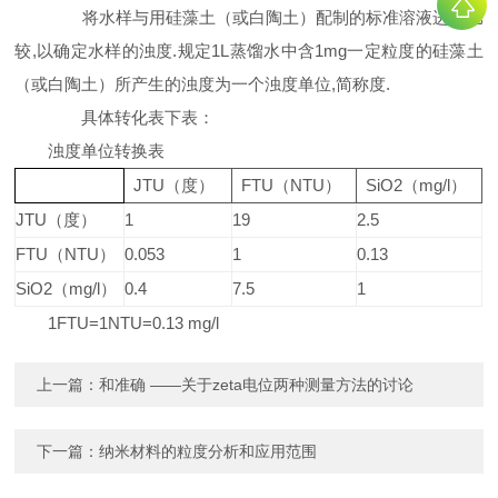
将水样与用硅藻土
（
或白陶土
）
配制的标准溶液进行比
较
,
以确定水样的浊度
.
规定
1L
蒸馏水中含
1mg
一定粒度的硅藻土
（
或白陶土
）
所产生的浊度为一个浊度单位
,
简称度
.
具体转化表下表：
浊度单位转换表
JTU
（度）
FTU
（
NTU
）
SiO
2
（mg/l）
JTU
（度）
1
19
2.5
FTU（NTU）
0.053
1
0.13
SiO2（mg/l）
0.4
7.5
1
1FTU=1NTU=0.13 mg/l
上一篇：
和准确 ――关于zeta电位两种测量方法的讨论
下一篇：
纳米材料的粒度分析和应用范围