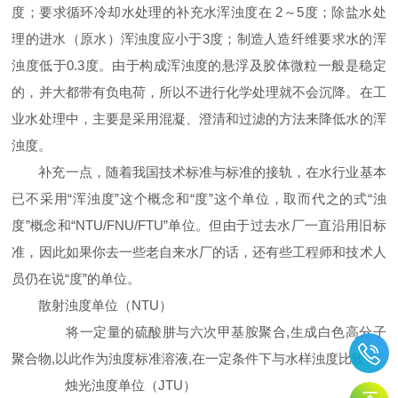
度；要求循环冷却水处理的补充水浑浊度在
2
～
5
度；除盐水处
理的进水（原水）浑浊度应小于
3
度；制造人造纤维要求水的浑
浊度低于
0.3
度。由于构成浑浊度的悬浮及胶体微粒一般是稳定
的，并大都带有负电荷，所以不进行化学处理就不会沉降。在工
业水处理中，主要是采用混凝、澄清和过滤的方法来降低水的浑
浊度。
补充一点，随着我国技术标准与标准的接轨，在水行业基本
已不采用
“
浑浊度
”
这个概念和
“
度
”
这个单位，取而代之的式
“
浊
度
”
概念和
“NTU/FNU/FTU”
单位。但由于过去水厂一直沿用旧标
准，因此如果你去一些老自来水厂的话，还有些工程师和技术人
员仍在说
“
度
”
的单位。
散射浊度单位
（NTU）
将一定量的硫酸肼与六次甲基胺聚合
,
生成白色高分子
聚合物
,
以此作为浊度标准溶液
,
在一定条件下与水样浊度比较。
烛光浊度单位
（JTU）