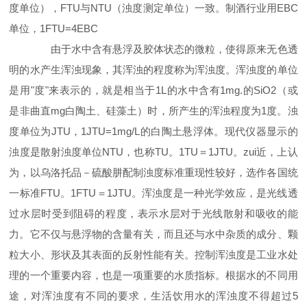
度单位），
FTU
与
NTU
（浊度测定单位）一致。制酒行业用
EBC
单位，
1FTU=4EBC
由于水中含有悬浮及胶体状态的微粒，使得原来无色透
明的水产生浑浊现象，其浑浊的程度称为浑浊度。浑浊度的单位
是用
"
度
"
来表示的，就是相当于
1L
的水中含有
1mg.
的
SiO2
（或
是非曲直
mg
白陶土、硅藻土）时，所产生的浑浊程度为
1
度。浊
度单位为
JTU
，
1JTU=1mg/L
的白陶土悬浮体。现代仪器显示的
浊度是散射浊度单位
NTU
，也称
TU
。
1TU
＝
1JTU
。zui近，上认
为，以乌洛托品－硫酸肼配制浊度标准重现性较好，选作各国统
一标准
FTU
。
1FTU
＝
1JTU
。浑浊度是一种光学效应，是光线透
过水层时受到阻碍的程度，表示水层对于光线散射和吸收的能
力。它不仅与悬浮物的含量有关，而且还与水中杂质的成分、颗
粒大小、形状及其表面的反射性能有关。控制浑浊度是工业水处
理的一个重要内容，也是一项重要的水质指标。根据水的不同用
途，对浑浊度有不同的要求，生活饮用水的浑浊度不得超过
5