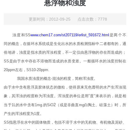
悬浮物和浊度
更新时间：2012-09-25 点击次数：7778
浊度和SS
www.chem17.com/st207119/erlist_591672.html
是两个不
同的概念，在循环水系统或是生化出水的水质检测指标中二者都有的，通
俗地讲，浊度是指水质的浑浊程度，不一定仅由悬浮物的存在而造成的；
SS是由于水中存在不溶物而造成的水质变差。一般循环水的浊度控制在
20ppm左右，SS10-20ppm.
我国水质浊度的概念-混浊的程度，简称浑浊度。
由于水中含有悬浮及胶体状态的微粒，使得原来无色透明的水产生浑浊现
象，其浑浊的程度称为浑浊度。浑浊度的单位是用"度"来表示的，就是相
2
当于1L的水中含有1mg.的SiO
（或是非曲直mg白陶土、硅藻土）时，所
产生的浑浊程度为1度。
SS指悬浮在水中的固体物质，包括不溶于水中的无机物、有机物及泥砂、