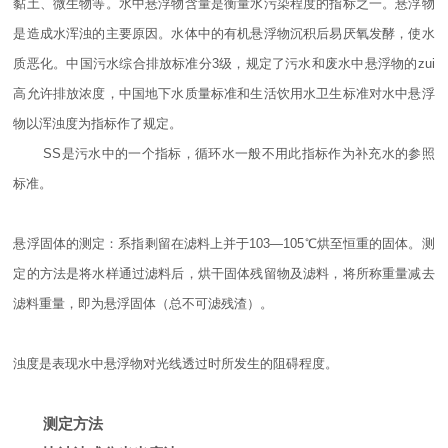
黏土、微生物等。水中悬浮物含量是衡量水污染程度的指标之一。悬浮物
是造成水浑浊的主要原因。水体中的有机悬浮物沉积后易厌氧发酵，使水
质恶化。中国污水综合排放标准分3级，规定了污水和废水中悬浮物的zui
高允许排放浓度，中国地下水质量标准和生活饮用水卫生标准对水中悬浮
物以浑浊度为指标作了规定。
SS是污水中的一个指标，循环水一般不用此指标作为补充水的参照
标准。
悬浮固体的测定：系指剩留在滤料上并于103—105℃烘至恒重的固体。测
定的方法是将水样通过滤料后，烘干固体残留物及滤料，将所称重量减去
滤料重量，即为悬浮固体（总不可滤残渣）。
浊度是表现水中悬浮物对光线透过时所发生的阻碍程度。
测定方法