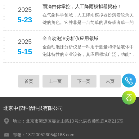
确地测量水中的悬浮物含量，对于评估水质状
雨滴由你掌控，人工降雨模拟器揭秘！
2025
况、制定有效的水资源保护和管理策略至关重
在气象科学领域，人工降雨模拟器扮演着较为关
5-23
要。要理解悬浮物测量仪的工作原理，...
键的角色。它并非是一台简单的设备或者单一的
程序，而是一个融合了多学科知识与技术的综合
性模拟体系，其意义在于帮助人类深入探究人工
全自动泡沫分析仪应用领域
2025
降雨这一复杂过程的内在机理。从原理层面剖
全自动泡沫分析仪是一种用于测量和评估液体中
5-15
析，人工降雨模拟器基于对大气物理...
泡沫特性的专业设备，其应用领域广泛，功能*，
以下是对全自动泡沫分析仪的详细介绍：应用领
域洗涤剂和清洗剂行业：全自动泡沫分析仪可精
确测量不同时间点(如60秒、180秒、300秒)的泡
首页
上一页
下一页
末页
沫高度，精度高达0...
北京中仪科信科技有限公司
地址：北京市海淀区显龙山路19号北辰香麓雅庭A座216室
邮箱：13720052605@163.com