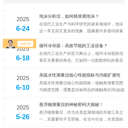
用...
泡沫分析仪，如何精准测泡沫？
2025
在现代工业生产与科学研究的诸多领域中，泡沫
6-24
这一常见却又复杂的现象，隐藏着许多亟待探索
的奥秘。而泡沫分析仪，就如同一位敏锐的设
备，深入到泡沫的微观世界，为我们揭示其背后
循环冷却器：高效节能的工业设备？
2025
的秘密。泡沫，看似简单的气泡聚集体，实则有
在现代工业生产的宏大舞台上，循环冷却器扮演
6-18
着复杂的内在结构和特性。它广泛存...
着至关重要的角色。它如同一位默默耕耘的幕后
英雄，虽不常被大众所熟知，却在保障众多工业
流程顺畅运行方面发挥着不可替代的作用。循环
亲疏水性测量仪核心性能指标与功能扩展性
2025
冷却器的工作原理，简单来说，是借助特定的介
亲疏水性测量仪核心性能指标：接触角测量范围
6-10
质循环来实现热量的转移与散发。...
与精度范围：需覆盖目标样品的接触角区间(如超
疏水材料需支持150°-180°)。精度：基础研究需
±0.1°精度，工业质检可接受±1°。示例：若检测
悬浮物测量仪的神秘密码大揭秘！
2025
手机屏幕疏油涂层，需选择...
悬浮物测量仪，作为水质监测领域的关键工具之
5-26
一，其重要性不言而喻。在当今社会，水资源的
质量关乎着人类的健康和生态系统的平衡，而准