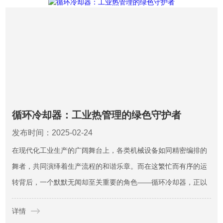
循环冷却器：工业热管理的绿色守护者
发布时间：2025-02-24
在现代化工业生产的广阔舞台上，各类机械设备如同精密编排的
舞者，共同演绎着生产流程的和谐乐章。而在这繁忙而有序的运
转背后，一个默默无闻却至关重要的角色——循环冷却器，正以
其方式，默默守护着每一个生产环节的稳定运行与能效提升。本
详情
文将带您走进这世界，探索它在工业热管理中的重要地位、应