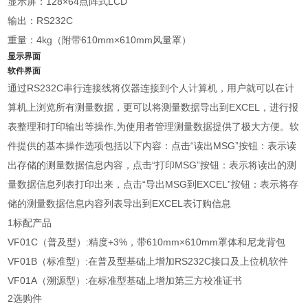
显示屏：128×64点阵式LCD
输出：RS232C
重量：4kg（附带610mm×610mm风量罩）
显示界面
软件界面
通过
RS232C串行连接线将仪器连接到个人计算机，用户就可以在计
算机上浏览所有测量数据，更可以将测量数据导出到EXCEL，进行报
表整理和打印输出等操作,为使用者管理测量数据提供了极大方便。软
件提供的基本操作选项包括以下内容：点击
“读出
MSG
”按钮：表示读
出存储的测量数据信息内容，点击“打印
MSG
”按钮：表示将读出的测
量数据信息列表打印出来，点击“导出
MSG到EXCEL
”按钮：表示将存
储的测量数据信息内容列表导出到
EXCEL表订购信息
1标配产品
VF01C（普及型）:精度+3%，带610mm
×610mm罩体和尼龙背包
VF01B（标准型
）:在普及型基础上增加RS232C接口及上位机软件
VF01A（溯源型）:在标准型基础上增加第三方校准证书
2
选购件