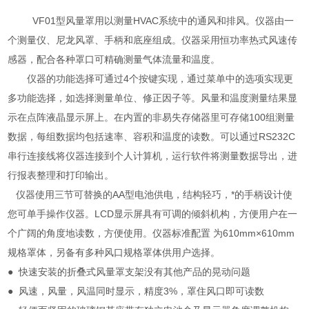
VF01
型风量罩用以测量
HVAC系统中的通风和排风。仪器由一
个测量仪、尼龙风罩、手柄和底座组成。仪器采用恒功率热式风速传
感器，配合各种罩口可精确测量气体流量和温度。
仪器的功能选择可通过4个按键实现，通过菜单中的选项实现更
多功能选择，如选择测量单位、修正因子等。风量和温度测量结果显
示在点阵液晶显示屏上。在内置的非易失存储器里可存储100组测量
数据，每组数据均包括速率、容积和温度的读数。可以通过RS232C
串行连接线将仪器连接到个人计算机，运行软件将测量数据导出，进
行报表整理和打印输出。
仪器使用三节可替换的AA型电池供电，结构轻巧，*的手柄设计使
您可单手操作仪器。LCD显示屏具有可调的倾斜机构，方便用户在一
个广阔的角度地读数，方便使用。仪器标准配置
为610mm×610mm
规格罩体，另备有多种风口规格罩体供用户选择。
●
快速安装的折叠式风量罩支架没有其他产品的晃动问题
●
风速，风量，风温同时显示，精度3%，罩住风口即可读数