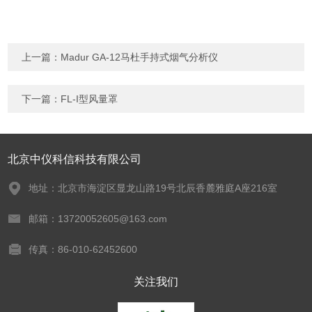
上一篇：
Madur GA-12马杜手持式烟气分析仪
下一篇：
FL-I型风量罩
北京中仪科信科技有限公司
地址：北京市海淀区显龙山路19号北辰香麓雅庭A座216室
邮箱：13720052605@163.com
传真：86-010-62452600
关注我们