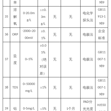
率
989
溶
≤±
GB11
0.
0-20.0m
电化学
35
解
无
无
913-1
3m
g/L
探头法
氧
989
g/L
-2000~20
±
企业
0.
36
ORP
无
无
电极法
00mV
标准
1%
±
0.0
GB11
5%
盐
37
0~5%
无
无
电极法
007-1
（绝
度
989
对误
差）
GB11
0~50000
±
38
TDS
1%
无
无
电极法
007-1
mg/L
989
分
PAD
HJ550
39
钴
0-5mg/L
≤
无
个月
5%
1
光光度