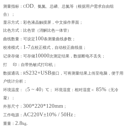
OD
测量指标：
C
、氨氮、总磷、总氮等（根据用户需求自由组
合）；
显示方式：彩色液晶触摸屏，中文操作界面；
比色方式：比色管（消解比色一体管）
100
曲线数量：可设定
条测量曲线参数；
1-7
校准模式：
点校正模式，自动校正曲线值；
10000
记录存储：可存储
次测定结果，数据断电不丢失；
打
印：自带热敏式打印机；
S232+USB
数据通讯：
R
接口
，可将测量结果上传至电脑，便于用
户统计分析；
5 ~ 40
85%
环境温度：（
）
℃；
环境湿度：相对湿度＜
（无冷
凝）；
300*220*120mm
外形尺寸：
；
AC220V±10% / 50Hz
工作电源：
；
2.8
.
重量：
kg