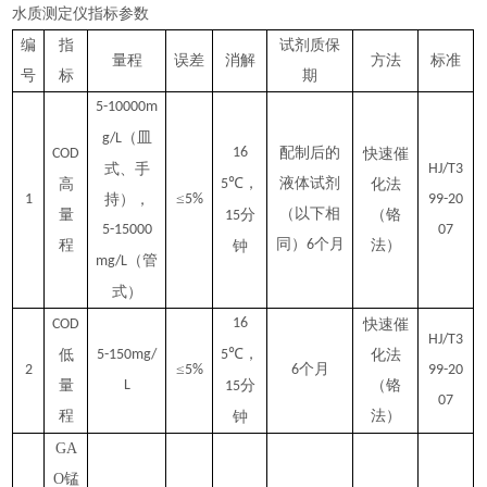
水质测定仪指标参数
编
指
试剂质保
量程
误差
消解
方法
标准
号
标
期
5-10000m
（皿
g/L
16
配制后的
COD
快速催
式、手
HJ/T3
℃，
液体试剂
高
5
化法
≤
1
持），
5%
99-20
（以下相
量
分
（铬
15
5-15000
07
同）
个月
程
6
法）
钟
（管
mg/L
式）
16
COD
快速催
HJ/T3
℃，
低
5-150mg/
5
化法
≤
个月
2
5%
6
99-20
量
L
分
（铬
15
07
程
法）
钟
GA
O锰