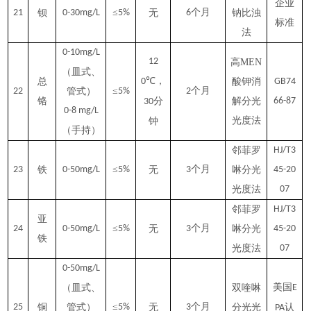
企业
≤
个月
21
钡
0-30mg/L
5%
无
6
钠比浊
标准
法
0-10mg/L
12
高MEN
（皿式、
℃，
总
0
酸钾消
GB74
≤
个月
22
管式）
5%
2
铬
分
解分光
66-87
30
0-8 mg/L
光度法
钟
（手持）
邻菲罗
HJ/T3
≤
个月
23
铁
0-50mg/L
5%
无
3
啉分光
45-20
光度法
07
邻菲罗
HJ/T3
亚
≤
个月
24
0-50mg/L
5%
无
3
啉分光
45-20
铁
光度法
07
0-50mg/L
美国
（皿式、
双喹啉
E
≤
个月
25
铜
管式）
5%
无
3
分光光
认
PA