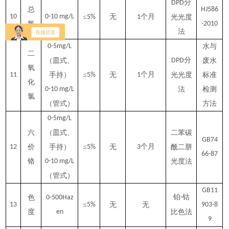
分
DPD
总
HJ586
10
0-10 mg/L
≤
无
个月
5%
1
光光度
氯
-2010
法
0-5mg/L
水与
二
分
（皿式、
DPD
废水
氧
≤
个月
11
手持）
5%
无
1
光光度
标准
化
0-10 mg/L
法
检测
氯
（管式）
方法
0-5mg/L
六
（皿式、
二苯碳
GB74
≤
个月
12
价
手持）
5%
无
3
酰二肼
66-87
铬
0-10 mg/L
光度法
（管式）
GB11
铂
钴
色
0-500Haz
-
≤
13
5%
无
无
903-8
度
en
比色法
9