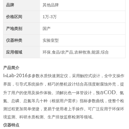
品牌
其他品牌
价格区间
1万-3万
产地类别
国产
仪器种类
实验室型
应用领域
环保,食品/农产品,农林牧渔,能源,综合
产品简介
I
Lab-2016
多
参数
水质快速测定仪
，采用触控式设计，全中文操作
n
界面，引导式系统操作，精巧的整机设计结合高强度耐腐蚀外壳，提
COD
升了用户的使用及操作体验。消解比色一体管设计，预存
、氨
氮、总磷、总氮等几十种（根据用户需求）指标参数曲线，
使整个检
测过程更加简单便捷，更易于使用者上手操作。可广泛应用于环保环
境监测、科研水质检测、生产排放监察检测等领域。
仪器特点