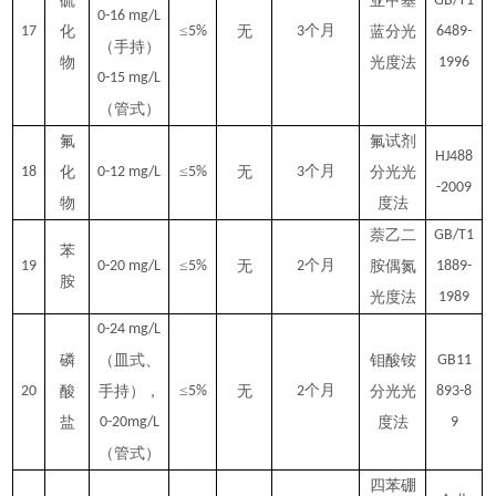
硫
亚甲基
GB/T1
0-16 mg/L
≤
个月
17
化
5%
无
3
蓝分光
6489-
（手持）
物
光度法
1996
0-15 mg/L
（管式）
氟
氟试剂
HJ488
≤
个月
18
化
0-12 mg/L
5%
无
3
分光光
-2009
物
度法
萘乙二
GB/T1
苯
≤
个月
19
0-20 mg/L
5%
无
2
胺偶氮
1889-
胺
光度法
1989
0-24 mg/L
磷
（皿式、
钼酸铵
GB11
≤
个月
20
酸
手持），
5%
无
2
分光光
893-8
盐
0-20mg/L
度法
9
（管式）
四苯硼