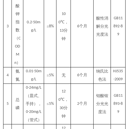
酸
钾
10
酸性消
GB11
指
℃，
0.2-50m
0
≤
个月
3
8%
6
解分光
892-8
数
g/L
分
13
光度法
9
（
C
钟
OD
M
）
n
氨
0.01-50m
纳氏比
HJ535
≤
个月
4
5%
无
6
氮
g/L
色法
-2009
0-24mg/L
12
（皿式、
钼酸铵
GB11
℃，
总
0
≤
个月
5
手持），
5%
2
分光光
893-8
磷
分
30
0-20mg/L
度法
9
钟
（管式）
12