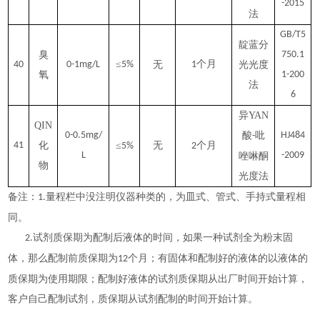
-2015
法
GB/T5
靛蓝分
臭
750.1
≤
个月
40
0-1mg/L
5%
无
1
光光度
氧
1-200
法
6
异YAN
QIN
0-0.5mg/
酸
吡
HJ484
-
41
化
≤
无
个月
5%
2
L
-2009
唑啉酮
物
光度法
备注：
量程栏中没注明仪器种类的，为皿式、管式、手持式量程相
1.
同。
试剂质保期为配制后液体的时间，如果一种试剂全为粉末固
2.
体，那么配制前质保期为
个月；有固体和配制好的液体的以液体的
12
质保期为使用期限；配制好液体的试剂质保期从出厂时间开始计算，
客户自己配制试剂，质保期从试剂配制的时间开始计算。