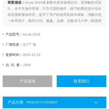
简要描述：
InLab-2016多参数水质快速测定仪，采用触控式设
计，全中文操作界面，引导式系统操作，精巧的整机设计结合
高强度耐腐蚀外壳，提升了用户的使用及操作体验。消解比色
一体管设计，预存COD、氨氮、总磷、总氮等几十种（根据用
户需求）指标参数曲线，使整个检测过程更加简单便捷，更易
于使用者上手操作。可广泛应用于环保环境监测、科研水质检
产品型号：
InLab-2016
测、生产排放监察检测等领域。
厂商性质：
生产厂家
更新时间：
2025-12-31
访 问 量：
2909
产品咨询
联系我们
产品分类
PRODUCT CATEGORY