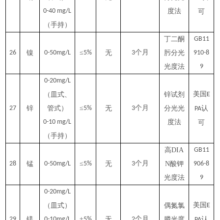
0-40 mg/L
度法
可
（手持）
丁二酮
GB11
≤
个月
26
镍
0-50mg/L
5%
无
3
肟分光
910-8
光度法
9
0-20mg/L
美国
（皿式、
锌试剂
E
≤
个月
27
锌
管式）
5%
无
3
分光光
认
PA
0-10 mg/L
度法
可
（手持）
高DIA
GB11
≤
个月
28
锰
0-50mg/L
5%
无
3
N酸钾
906-8
光度法
9
0-20mg/L
美国
（皿式）
偶氮氯
E
±
个月
29
镁
0-10mg/L
5%
无
2
膦光度
认
PA