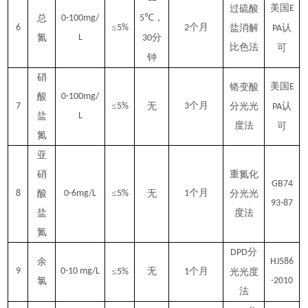
美国
过硫酸
E
℃，
总
0-100mg/
5
≤
个月
6
5%
2
盐消解
认
PA
氮
L
分
30
比色法
可
钟
硝
美国
铬变酸
E
酸
0-100mg/
≤
个月
7
5%
无
3
分光光
认
PA
盐
L
度法
可
氮
亚
硝
重氮化
GB74
≤
个月
8
酸
0-6mg/L
5%
无
1
分光光
93-87
盐
度法
氮
分
DPD
余
HJ586
9
0-10 mg/L
≤
无
个月
5%
1
光光度
氯
-2010
法