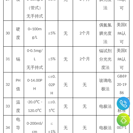
（管式）
法
可
无手持式
美国
偶氮氯
E
硬
0~100m
±
个月
30
5%
无
2
膦光度
认
PA
度
g/L
法
可
美国
0-0.5mg/
镉试剂
E
≤
个月
31
镉
L
5%
无
2
分光光
认
PA
无手持式
度法
可
≤±
GB69
0.
PH
0-14.00P
玻璃电
32
无
无
20-19
02P
值
H
极法
86
H
℃
≤±
温
-20.0
-
0.
企业
33
无
无
电极法
度
℃
℃
标准
120.0
5
电
GB11
≤
0-200mS/
34
导
无
无
电极法
007-1
±
cm
1%