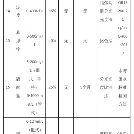
福尔马
GB13
浊
≤
14
0-400NTU
5%
无
无
肼分光
200-9
度
光度法
1
Q/HY
悬
0-500mg/
QH00
≤
15
浮
5%
无
无
比色法
L
1-201
物
9
5-200mg/
（皿
L
水与
硫
式、手
分光光
废水
≤
个月
16
酸
持）
5%
无
3
度比浊
标准
盐
5-1000 m
法
检测
（管
方法
g/L
式）
0-12 mg/L
（皿式）