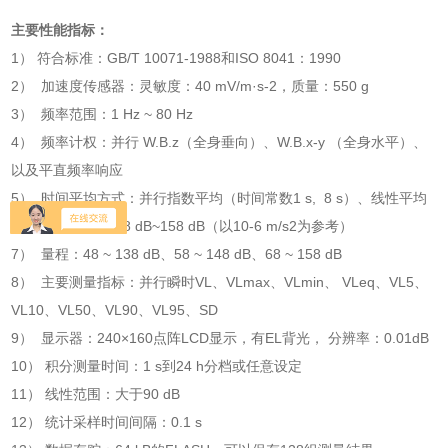
主要性能指标：
1）
符合标准：GB/T 10071-1988和ISO 8041：1990
2）
加速度传感器：灵敏度：40 mV/m·s-2，质量：550 g
3）
频率范围：1 Hz ~ 80 Hz
4）
频率计权：并行 W.B.z（全身垂向）、W.B.x-y （全身水平）、
以及平直频率响应
5）
时间平均方式：并行指数平均（时间常数1 s, 8 s）、线性平均
6）
测量范围： 48 dB~158 dB（以10-6 m/s2为参考）
7）
量程：48 ~ 138 dB、58 ~ 148 dB、68 ~ 158 dB
8）
主要测量指标：并行瞬时VL、VLmax、VLmin、 VLeq、VL5、
VL10、VL50、VL90、VL95、SD
9）
显示器：240×160点阵LCD显示，有EL背光， 分辨率：0.01dB
10）
积分测量时间：1 s到24 h分档或任意设定
11）
线性范围：大于90 dB
12）
统计采样时间间隔：0.1 s