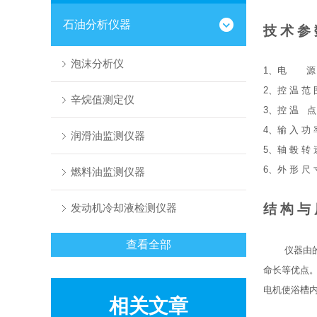
石油分析仪器
技 术 参
泡沫分析仪
1、电 源：A
2、控 温 范
辛烷值测定仪
3、控 温 点
4、输 入 功 
润滑油监测仪器
5、轴 毂 转 速
6、外 形 尺 
燃料油监测仪器
发动机冷却液检测仪器
结 构 与
查看全部
仪器由
命长等优点
电机使浴槽
相关文章