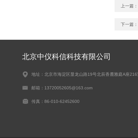
上一篇：
下一篇：
北京中仪科信科技有限公司
地址：北京市海淀区显龙山路19号北辰香麓雅庭A座216
邮箱：13720052605@163.com
传真：86-010-62452600