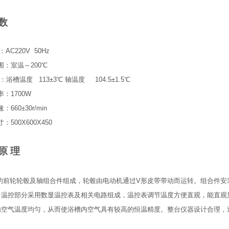
 数
C220V 50Hz
 围：室温～200℃
：浴槽温度 113±3℃ 轴温度 104.5±1.5℃
率：1700W
：660±30r/min
寸：500X600X450
 原 理
的前轮轮毂及轴组合件组成，轮毂由电动机通过V形皮带带动而运转。组合件安
。温控部分采用数显温控表及相关电路组成，温控表调节温度方便直观，能直观
内空气温度均匀，从而使浴槽内空气具有较高的恒温精度。整台仪器设计合理，