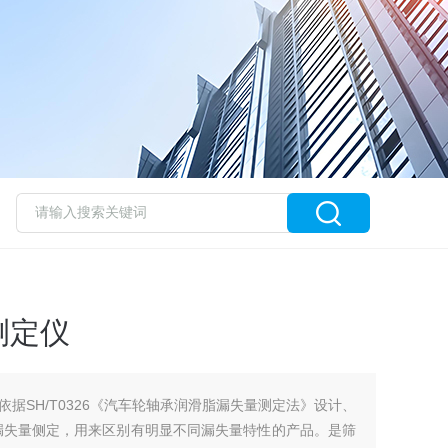
测定仪
据SH/T0326《汽车轮轴承润滑脂漏失量测定法》设计、
漏失量侧定，用来区别有明显不同漏失量特性的产品。是筛