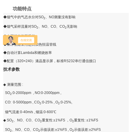
功能特点
◆
烟气中的气态水分对
SO
、
NO
测量没有影响
2
◆
烟气采样流量对
SO
、
NO
、
CO
、
CO
无影响
2
2
◆
内置进口气泵采样
◆
采样管路采用进口加热恒温管线
◆
自动计算
Lambda
和燃烧效率
◆
配置（
320×240
）液晶显示屏，标准
RS232
串行通信接口
技术参数
◆
测量范围
:
SO
:0-2000ppm , NO:0-2000ppm ,
2
CO: 0-5000ppm , CO
:0-25% , O
:0-25%,
2
2
烟气流速
:0-40m/s ,
烟温
:0-600
℃
◆
SO
、
NO
、
CO
、
CO
重复性
:±1%FS
，
O
重复性
: ±1%FS
2
2
2
SO
、
NO
、
CO
、
CO
示值误差
:±1%FS , O
示值误差
:±2%FS
2
2
2