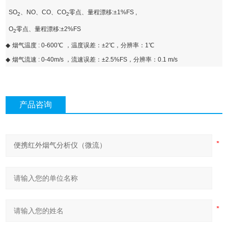
SO
、
NO
、
CO
、
CO
零点、量程漂移
:±1%FS ,
2
2
O
零点、量程漂移
:±2%FS
2
◆
烟气温度
: 0-600
℃
，温度误差：
±2
℃
，分辨率：
1
℃
◆
烟气流速
: 0-40m/s
，流速误差：
±2.5%FS
，分辨率：
0.1 m/s
产品咨询