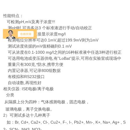
性能特点：
可检测pH,mV及离子浓度!!!
测pH时,可选多达3 个标准液进行手动/自动校正
测离子浓度时,直接显示浓度mg/l
检测电位分辨率可达0.1mV,超过199.9mV则为1mV
测试浓度依据的mV值精确到0.1 mV
可从浓度在0.1-1000 mg/l之间的16种标准液中任选3种进行校正
可选用电池或变压器供电,有”LoBat”提示,可用在实验室或现场中
重量只有300克,*防水,携带方便
内置记录器,可记录800组数据
有模拟和RS232接口
自动读数,再现性好
相关仪器: ISE电极/离子电极
）
分类
从隔膜上分为四种：气体感测电极，固态电极，
玻璃电极，离子交换电极。
2）可测试多达十几种离子
）
如：Br, Cd+, Ca2+, Cl-, Cu2+, F-, I-, Pb2+, Mn-, K+, Na+, Ag+ , S
2-, SCN-, NH3, NO3-