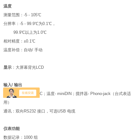
温度
测量范围：-5 - 105℃
分辨率：-5 - 99.9℃为0.1℃，
99.9℃以上为1.0℃
相对精度：±0.1℃
温度补偿：自动/ 手动
显示
：大屏幕背光LCD
输入/ 输出
传感器接口：pH-BNC；温度- miniDIN；搅拌器- Phono-jack（台式表适
用）
通讯：双向RS232 接口，可选USB 电缆
仪表功能
数据记录：1000 组