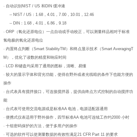
· 自动识别NIST / US 和DIN 缓冲液
-- NIST / US：1.68，4.01，7.00，10.01，12.46
-- DIN：1.68，4.01，6.86，9.18
· ORP（氧化还原电位）一点自动或手动校正，可以测量样品相对于标准
氢电极的氧化还原电位
· 内置终点判断（Smart StabilityTM）和终点显示技术（Smart AveragingT
M），优化了读数的精度和响应时间
· LCD 和键盘均采用了通用的图标，清晰、易懂
· 较大的显示字体和背光功能，使得在野外或者光线暗的条件下也能方便的
操作
· 台式表具有搅拌接口，可连接搅拌器，提供由终点方式控制的自动搅拌功
能
· 台式表可使用交流电源或是标准AA 电池，电源适配器通用
· 便携式仪表适用于野外操作，四节标准AA 电池可连续工作约2000 小时
· 十组密码保护的方法，便于多用户的操作
· 可选的软件可以使测量数据的有效性满足21 CFR Part 11 的要求