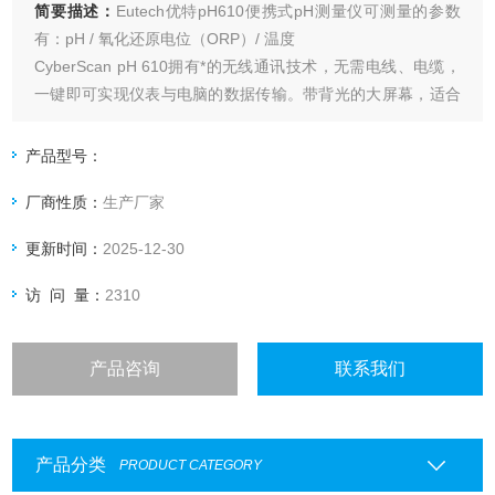
简要描述：
Eutech优特pH610便携式pH测量仪可测量的参数
有：pH / 氧化还原电位（ORP）/ 温度
CyberScan pH 610拥有*的无线通讯技术，无需电线、电缆，
一键即可实现仪表与电脑的数据传输。带背光的大屏幕，适合
昏暗环境，可同时显示电极状况、校正信息、温度、分辨率为
3位小数的pH。
产品型号：
厂商性质：
生产厂家
更新时间：
2025-12-30
访 问 量：
2310
产品咨询
联系我们
产品分类
PRODUCT CATEGORY