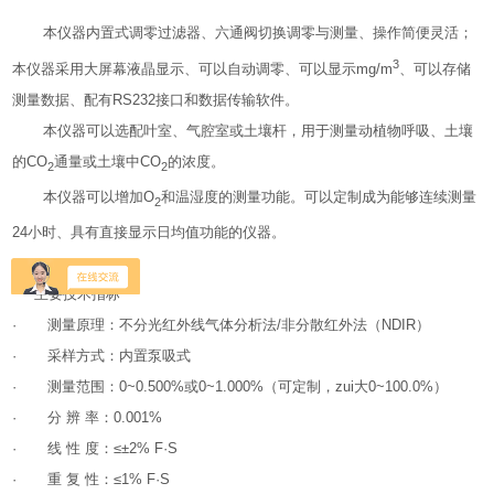
本仪器内置式调零过滤器、六通阀切换调零与测量、操作简便灵活；
3
本仪器采用大屏幕液晶显示、可以自动调零、可以显示mg/m
、可以存储
测量数据、配有RS232接口和数据传输软件。
本仪器可以选配叶室、气腔室或土壤杆，用于测量动植物呼吸、土壤
的CO
通量或土壤中CO
的浓度。
2
2
本仪器可以增加O
和温湿度的测量功能。可以定制成为能够连续测量
2
24小时、具有直接显示日均值功能的仪器。
主要技术指标
· 测量原理：不分光红外线气体分析法/非分散红外法（NDIR）
· 采样方式：内置泵吸式
· 测量范围：0~0.500%或0~1.000%（可定制，zui大0~100.0%）
· 分 辨 率：0.001%
· 线 性 度：≤±2% F·S
· 重 复 性：≤1% F·S