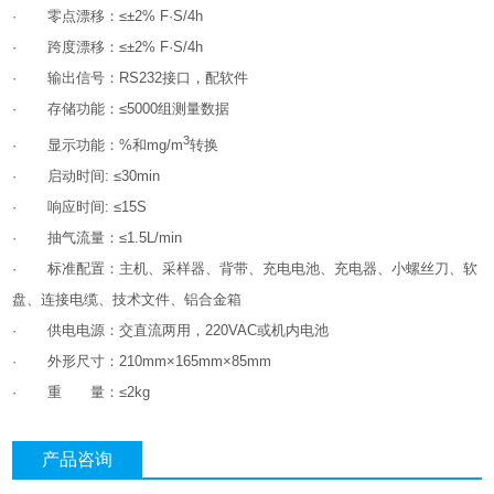
· 零点漂移：≤±2% F·S/4h
· 跨度漂移：≤±2% F·S/4h
· 输出信号：RS232接口，配软件
· 存储功能：≤5000组测量数据
3
· 显示功能：%和mg/m
转换
· 启动时间: ≤30min
· 响应时间: ≤15S
· 抽气流量：≤1.5L/min
· 标准配置：主机、采样器、背带、充电电池、充电器、小螺丝刀、软
盘、连接电缆、技术文件、铝合金箱
· 供电电源：交直流两用，220VAC或机内电池
· 外形尺寸：210mm×165mm×85mm
· 重 量：≤2kg
产品咨询