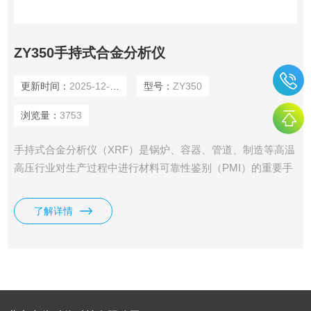
ZY350手持式合金分析仪
更新时间：
2025-12-31
型号：
ZY350
浏览量：
3753
手持式合金分析仪（XRF）是锅炉、容器、管道、制造等高温
高压行业对生产过程中进行材料可靠性鉴别（PMI）的重要手
段。在钢铁冶炼、有色金属、航空航天、潜艇船舶等军、重点
工程行业的生产过程中对金属材料进行识别。在石化精炼、精
了解详情
细化工、制药、电力电站、航空航天等工程安装施工过程中对
金属材料进行识别从而确保设备验收、材料验收，达到工程要
求。是废旧金属回收再利用行业中进行金属识别的有力工具