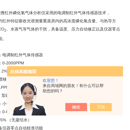
便携红外磷化氢气体分析仪采用的电调制红外气体传感器技术，
的红外特征吸收光谱测量熏蒸房内的高浓度磷化氢含量。与热导方
CO
、水蒸气等气体的干扰，具备温度、压力自动修正以及仪器零点
2
能。
：电调制红外气体传感器
：
0-2000PPM
：
2%FS
漂移：小于
1%FS
欢迎您！
来自局域网的朋友！有什么可以帮
1PPM
助您的吗？
：泵吸式采样
：小于
5
秒
：
0-60
℃
95%
（无凝结水）
备仪器零点自动校准功能