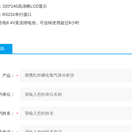
：
320*240
高清晰
LCD
显示
：
RS232
串行接口
充电
8.4V
直流锂电池，可连续使用超过
8小时
询
产品：
的单位：
的姓名：
系电话：