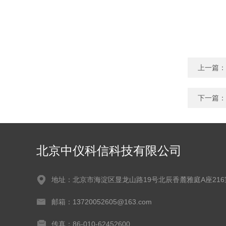
上一篇：
下一篇：
北京中仪科信科技有限公司
地址：北京市海淀区显龙山路19号北辰香麓雅庭A座216
邮箱：13720052605@163.com
传真：86-010-62452600