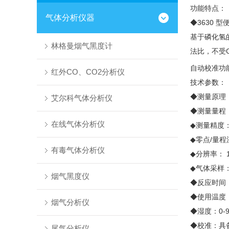
功能特点：
气体分析仪器
◆
3630
型
基于磷化氢
林格曼烟气黑度计
法比，不受
自动校准功
红外CO、CO2分析仪
技术参数：
◆
测量原理
艾尔科气体分析仪
◆
测量量程
在线气体分析仪
◆
测量精度
◆
零点
/
量程
有毒气体分析仪
◆
分辨率：
◆
气体采样
烟气黑度仪
◆
反应时间
◆
使用温度
烟气分析仪
◆
湿度：
0-
◆
校准：具
尾气分析仪