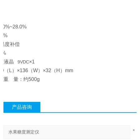
0%~28.0%
.1%
动温度补偿
1%
CD液晶
×1
9VDC
9（L）×136（W）×32（H）mm
重
量：约500g
产品咨询