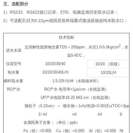
五、选配部分
1
）
RS232
、
RS422
接口记录、打印、电脑监测历史取水记录；
2
）可选配孔径为
0.22
μ
m
德国原装终端囊式微滤器做超纯水取水口；
技术指标
2
总溶解性固形物含量TDS＜200ppm，水压1.0-5.0kg/cm
，水
进水水源
温5-45℃，
仪器型号
10/20/30/40
10/20 （双级）
制水量
10/20/30/40L/H
10/20L/H
瞬时取水量
1.5-2升/分钟（水箱储水时）
RO产水
RO产水 电导率<1μs/cm（在线监测）
UP产水电阻率18.25 MΩ.cm（在线监测）
微粒子（0.22um）＜
微生物＜1cfu/
热源<0.001Eu/
TOC<3pp
1/ ml
ml
ml
b
金属阳离子含量：（单位：ppb）
Fe（铁）<0.005 Cu（铜）<0.005 Al（铝）<0.005 Nl