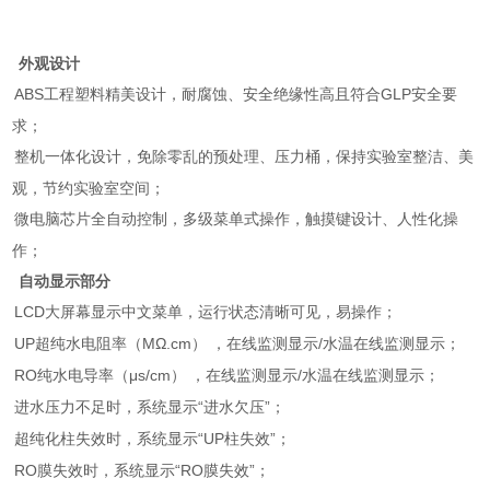
、
外观设计
）
ABS
工程塑料精美设计，耐腐蚀、安全绝缘性高且符合
GLP
安全要
求；
）
整机一体化设计，
免除零乱的预处理、压力桶，保持实验室整洁、美
观，节约实验室空间；
）
微电脑芯片全自动控制，多级菜单式操作，触摸键设计、人性化操
作；
、
自动显示部分
）
LCD
大屏幕显示中文菜单，运行状态清晰可见，易操作；
）
UP
超纯水电阻率（MΩ.cm） ，在线监测显示/水温在线监测显示；
）
RO
纯水电导率（μs/cm） ，在线监测显示/水温在线监测显示；
）
进水压力不足时，系统显示“进水欠压”
；
）
超纯化柱失效时，系统显示“UP柱失效”；
）
RO
膜失效时，系统显示“RO膜失效”
；