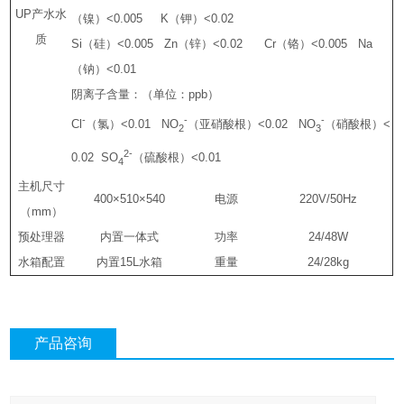
UP产水水
（镍）<0.005 K（钾）<0.02
质
Si（硅）<0.005 Zn（锌）<0.02 Cr（铬）<0.005 Na
（钠）<0.01
阴离子含量：（单位：ppb）
-
-
-
Cl
（氯）<0.01 NO
（亚硝酸根）<0.02 NO
（硝酸根）<
2
3
2-
0.02 SO
（硫酸根）<0.01
4
主机尺寸
400×510×540
电源
220V/50Hz
（mm）
预处理器
内置一体式
功率
24/48W
水箱配置
内置15L水箱
重量
24/28kg
产品咨询