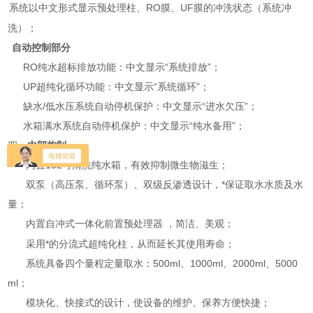
）
系统以中文形式显示预处理柱、
RO
膜、
UF
膜的冲洗状态（系统冲
洗）；
、
自动控制部分
）
RO
纯水超标排放功能：中文显示“系统排放”；
）
UP
超纯化循环功能：中文显示“系统循环”
；
）
缺水
/
低水压系统自动停机保护
：中文显示“进水欠压”；
）
水箱满水系统自动停机保护
：中文显示“纯水备用”；
四、
内部构制
）
内置
15L
可清洗纯水箱，有效抑制微生物滋生；
）
双泵（高压泵、循环泵）、双级反渗透设计，*保证取水水质及水
量；
）
内置自冲式一体化前置预处理器
，简洁、美观；
）
采用*的分流式超纯化柱，从而延长其使用寿命；
）
系统具备四个量程定量取水：
500ml
、
1000ml
、
2000ml
、
5000
ml
；
）
模块化、快接式的设计，使设备的维护、保养方便快捷；