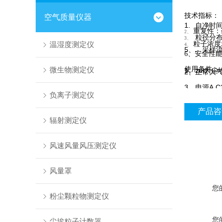
技术指标：
空气质量仪器
1.
自净时间：
重复性：≤
2、
粒径分布
3、
粒子浓度
温湿度测定仪
4、
5、.
采样流
安全性能
6、
使用条件：
微生物测定仪
1、zui大尘
2
、正常大
3
、电源A.C2
负离子测定仪
产品咨
辐射测定仪
风速风量风压测定仪
风量罩
您
粉尘颗粒物测定仪
您
尘埃粒子计数器