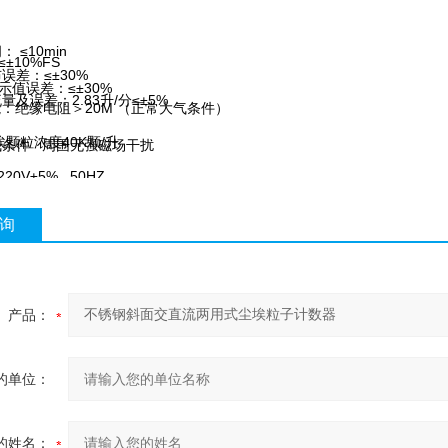
 ≤10min
±10%FS
误差：≤±30%
示值误差：≤±30%
量及误差：2.83升/分≤±5%
：绝缘电阻＞20M （正常大气条件）
埃颗粒浓度40K颗/升
气条件 周围无强磁场干扰
20V±5% 50HZ
询
产品：
的单位：
的姓名：