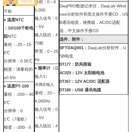
量程：
0
～
6
输入阻抗：
125
DaqPRO
数据记录仪，
DaqLab Wind
5,000
千欧
ows
分析软件和英文操作手册
CD
，
US
输入信号：
0
♦
温度
NTC
B
通讯电缆，便携箱，
AC/DC
适配
～
5V
：
10/100
千欧电
器，中文操作手册
CD
输入阻抗：
4
阻
NTC
选件、附件：
70
欧
量程：
-25
～
15
SFTDAQ001
：
DaqLab
分析软件，
U
带宽：
0
～
25
0
℃
SB
电缆
Hz
分辨率：
0.05
℃
：
防风雨箱
DT177
♦
频率计
（仅
精度：满量程的
：
12V
太阳能电池
AC029
输入
1
）
±0.5%
：
12V AC/DC
适配器
DT267
光偶合输入
♦
温度
PT-100
：
USB
通讯电缆
DT180
量程：
20
～
量程：
-200
～
40
4,000Hz
0
℃
输入信号：
0
分辨率：
0.
～
5V
1
℃
（
7
毫欧）
输入阻抗：
4
精度：
-200-
-5