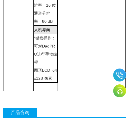
辨率：
16
位
通道分辨
率：
80 dB
人机界面
*键盘操作：
可对
DaqPR
O
进行手动编
程
图形
LCD
64
x128
像素
产品咨询