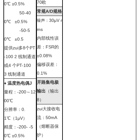
70
欧
0
℃
±0.5%
常规
A/D
规格
50
-40
30μV r
噪声：
0
℃
±0.5%
ms
-50
-5
内部线性误
0
℃
±0.5
差：
FSR
的
提供zui多
8
个
PT
±0.08%
-100 2
线制通道
偏移误差：
或
4
个
PT-100
0.1%
3
线制通道
开路集电极
♦
温度热电偶
J
输出
（输出
量程：
-200
～
12
8
）
00
℃
zui大接收电
分辨率：
0.
流：
50mA
1
℃
（
1μV
）
（熔断器保
精度：
-200-
-5
护）
0
℃
±0.5%