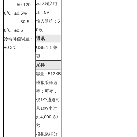
zui大输入电
50
-120
5V
压：
0
℃
±0.5%
输入阻抗：
5
-50
-5
0
欧
0
℃
±0.5
通讯
冷端补偿误差：
±
0.3
℃
USB 1.1
兼
容
采样
512KB
容量：
模拟采样速
率：可变，
仅
1
个通道时
从
1
次
/
小时
到
4,000
次
/
秒
模拟采样分