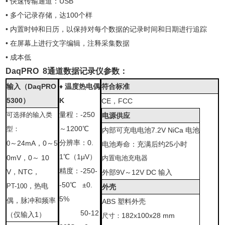
•
快速传输通道：
USB
•
多个记录存储，达
100
个样
•
内置时钟和日历，以保持对每个数据的记录时间和日期进行追踪
•
在屏幕上进行文字编辑，注释采集数据
•
成本低
DaqPRO 8
通道数据记录仪参数：
输入（
DaqPRO
♦
温度热电偶
符合标准
5300）
K
CE
，
FCC
量程：
-250
可选择的输入类
电源供应
～
1200
℃
型：
内部可充电电池
7.2V NiCa
电池
分辨率：
0.
～
24mA
，
0
～
5
0
电池寿命：充满后约
25
小时
1
℃
（
1μV
）
0mV
，
0
～
10
内置电池充电器
精度：
-250-
V
，
NTC
，
外部
9V
～
12V DC
输入
-50
℃
±0.
，热电
PT-100
外壳
5%
偶，脉冲和频率
ABS
塑料外壳
50
-12
（仅输入
1
）
182x100x
28 mm
尺寸：