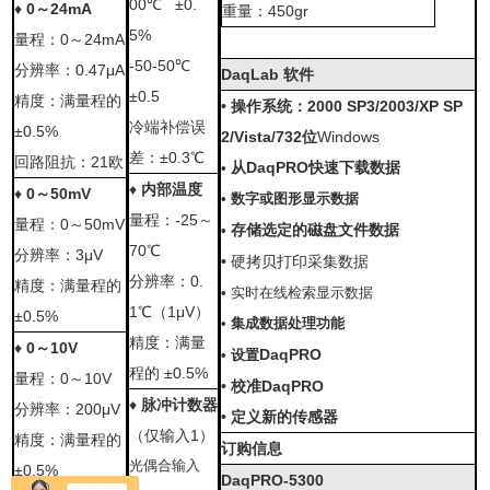
00
℃
±0.
♦
0
～
24mA
重量：
450gr
5%
量程：
0
～
24mA
-50
-50
℃
分辨率：
0.47μA
DaqLab
软件
±0.5
精度：满量程的
•
操作系统：
2000 SP3/2003/XP SP
冷端补偿误
±0.5%
2/Vista/732
位
Windows
差：
±
0.3
℃
回路阻抗：
21
欧
从
DaqPRO
快速下载数据
•
♦
内部温度
♦
0
～
50mV
•
数字或图形显示数据
量程：
-25
～
量程：
0
～
50mV
存储
选定的磁盘文件数据
•
70
℃
分辨率：
3μV
•
硬拷贝打印采集数据
分辨率：
0.
精度：满量程的
•
实时在线检索显示数据
1
℃
（
1μV
）
±0.5%
•
集成数据处理功能
精度：满量
♦
0
～
10V
DaqPRO
•
设置
程的
±0.5%
量程：
0
～
10V
•
校准
DaqPRO
♦
脉冲计数器
分辨率：
200μV
•
定义新的传感器
（仅输入
1
）
精度：满量程的
订购信息
光偶合输入
±0.5%
DaqPRO-5300