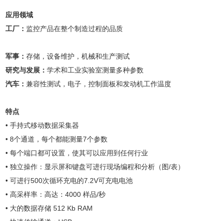
应用领域
工厂：
监控产品在整个制造过程的品质
军事：
存储，设备维护，机械和生产测试
研究与发展：
学术和工业实验室测量多种参数
汽车：
兼容性测试，电子，控制面板和发动机工作温度
特点
•
手持式移动数据采集器
• 8
个通道，每个都能测量
7
个参数
•
每个端口都可设置，使其可以应用到任何行业
•
独立操作：显示屏和键盘可进行现场编程和分析（图
/
表）
•
可进行
500
次循环充电的
7.2V
可充电电池
•
高采样率：高达：
4000
样品
/
秒
•
大的数据存储
512 Kb RAM