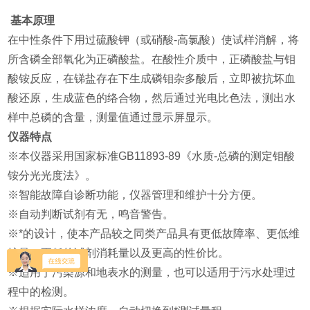
基本原理
在中性条件下用过硫酸钾（或硝酸-高氯酸）使试样消解，将
所含磷全部氧化为正磷酸盐。在酸性介质中，正磷酸盐与钼
酸铵反应，在锑盐存在下生成磷钼杂多酸后，立即被抗坏血
酸还原，生成蓝色的络合物，然后通过光电比色法，测出水
样中总磷的含量，测量值通过显示屏显示。
仪器特点
※本仪器采用国家标准GB11893-89《水质-总磷的测定钼酸
铵分光光度法》。
※智能故障自诊断功能，仪器管理和维护十分方便。
※自动判断试剂有无，鸣音警告。
※*的设计，使本产品较之同类产品具有更低故障率、更低维
护量、更低的试剂消耗量以及更高的性价比。
※适用于污染源和地表水的测量，也可以适用于污水处理过
程中的检测。