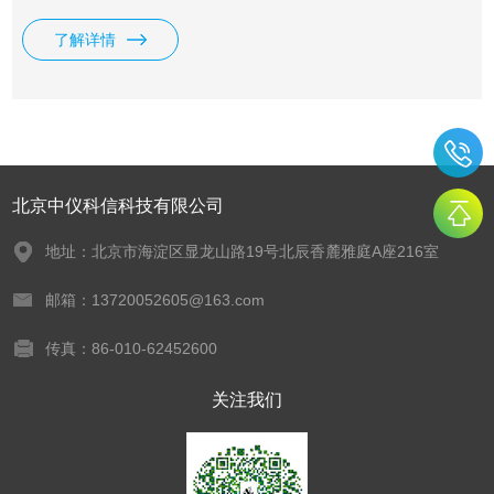
工作量，以及降低工作人员在疑似病患前的暴露风险。该设备
了解详情
可用于疫情时期的出入境口岸、港口、机场、、码头、车站、
医院、学校、幼儿园、体育场馆、宾馆、娱乐场所及工厂等人
群密集场所以便快速进行体温筛检。
北京中仪科信科技有限公司
地址：北京市海淀区显龙山路19号北辰香麓雅庭A座216室
邮箱：13720052605@163.com
传真：86-010-62452600
关注我们